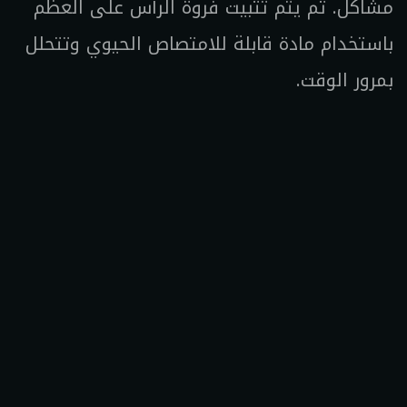
مشاكل. ثم يتم تثبيت فروة الرأس على العظم
باستخدام مادة قابلة للامتصاص الحيوي وتتحلل
بمرور الوقت.
بعد العملية
يجب اتباع تعليمات الطبيب للعناية بالشق
الجراحي والحفاظ على نظافته.
يمكنك مغادرة المستشفى بعد ساعات قليلة من
إجراء الجراحة.
بعد أسبوع، يجب أن تعود بعد أسبوع لإزالة
الخيط الجراحي.