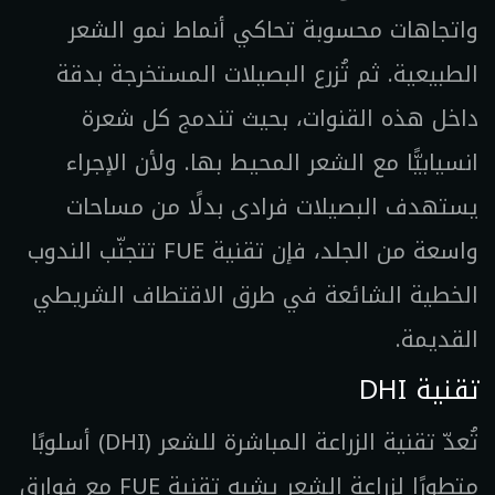
واتجاهات محسوبة تحاكي أنماط نمو الشعر
الطبيعية. ثم تُزرع البصيلات المستخرجة بدقة
داخل هذه القنوات، بحيث تندمج كل شعرة
انسيابيًّا مع الشعر المحيط بها. ولأن الإجراء
يستهدف البصيلات فرادى بدلًا من مساحات
واسعة من الجلد، فإن تقنية FUE تتجنّب الندوب
الخطية الشائعة في طرق الاقتطاف الشريطي
القديمة.
تقنية DHI
تُعدّ تقنية الزراعة المباشرة للشعر (DHI) أسلوبًا
متطورًا لزراعة الشعر يشبه تقنية FUE مع فوارق