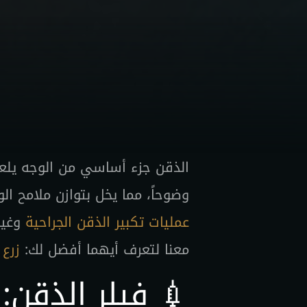
الذقن جزء أساسي من الوجه يلعب
وضوحاً، مما يخل بتوازن ملامح الوج
عمليات تكبير الذقن الجراحية
وغير
معنا لتعرف أيهما أفضل لك:
زرع
💉 فيلر الذقن: