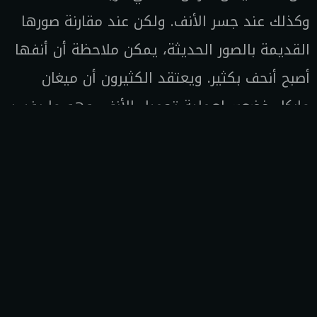
وكذلك عند جسر الأنف. ولكن عند مقارنة صورها
القديمة بالصور الحديثة، يمكن ملاحظة أن أنفها
أصبح أنحف بكثير. ويعتقد الكثيرون أن ميغان
ماركل خضعت لعملية تجميل الأنف، وهو ما يفسر
التغيرات الطفيفة في شكله.
في البداية، يبدو جسر الأنف أنحف بوضوح، كما
أصبح طرف الأنف أكثر تحديدًا. وهذا يدفعنا
للاعتقاد بأن ميغان ماركل قد خضعت لعملية
تجميل الأنف (رينوبلاستي) لتحسين الشكل
الجمالي لأنفها بشكل دقيق وغير مبالغ فيه.