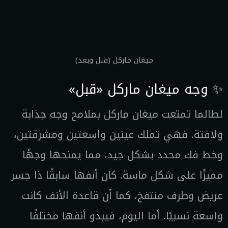
ميغان ماركل (قبل وبعد)
✨ وجه ميغان ماركل «قبل»
لطالما تمتعت ميغان ماركل بملامح وجه جذابة
ولافتة. فهي تملك عينين واسعتين ومشرقتين،
وخط فك محدد بشكل جيد، مما يمنحها وجهًا
مميزًا على شكل ماسة. كان أنفها سابقًا ذا جسر
عريض وطرف منتفخ، كما أن قاعدة الأنف كانت
واسعة نسبيًا. أما اليوم، فيبدو أنفها مختلفًا