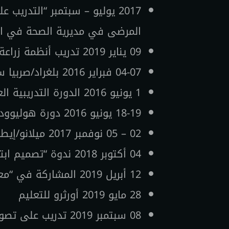
2017 يوليو – سبتمبر “التد
المرضى في مديرية الصحة في ا
09 يناير 2019 تدريب أنظمة زراعة الأعضاء BEGO “الانسداد والبروتوكولات السريرية في زراعة الأطراف الاصطناعية”
04-07 فبراير 2016 بلغراد/صربيا سابعاً. ندوة تعليم أنظمة زراعة الأعضاء في معهد DTI
1 يونيو 2016 الدورة التدريبية العملية لترميم الانبساط الأمامي للجزء الأمامي من الجسم
18-19 يونيو 2016 دورة هوليوود لتصميم الابتسامة وقشور الفينير اللمفية
02 – 05 نوفمبر 2017 ميلانو/إيطاليا التاسع. الندوة التثقيفية لأنظمة زراعة الأعضاء DTI
04 أكتوبر 2018 ندوة “تصميم ابتسامة لامينا” بقيادة البروفيسور الدكتور إرهان تشومليكوغلو
12 أبريل 2019 المشاركة في “معرض زراعة الأعضاء 2019” المنعقد في مركز مؤتمرات بولمان إسطنبول بولمان
28 مايو 2019 أورثرو للتعليم
08 سبتمبر 2019 تدريب على تصوير الأسنان مع أورثرو وكانون