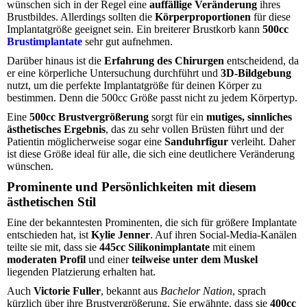
wünschen sich in der Regel eine
auffällige Veränderung
ihres
Brustbildes. Allerdings sollten die
Körperproportionen
für diese
Implantatgröße geeignet sein. Ein breiterer Brustkorb kann
500cc
Brustimplantate
sehr gut aufnehmen.
Darüber hinaus ist die
Erfahrung des Chirurgen
entscheidend, da
er eine körperliche Untersuchung durchführt und
3D-Bildgebung
nutzt, um die perfekte Implantatgröße für deinen Körper zu
bestimmen. Denn die 500cc Größe passt nicht zu jedem Körpertyp.
Eine
500cc Brustvergrößerung
sorgt für ein
mutiges, sinnliches
ästhetisches Ergebnis
, das zu sehr vollen Brüsten führt und der
Patientin möglicherweise sogar eine
Sanduhrfigur
verleiht. Daher
ist diese Größe ideal für alle, die sich eine deutlichere Veränderung
wünschen.
Prominente und Persönlichkeiten mit diesem
ästhetischen Stil
Eine der bekanntesten Prominenten, die sich für größere Implantate
entschieden hat, ist
Kylie Jenner
. Auf ihren Social-Media-Kanälen
teilte sie mit, dass sie
445cc Silikonimplantate
mit einem
moderaten Profil
und einer
teilweise unter dem Muskel
liegenden Platzierung erhalten hat.
Auch
Victorie Fuller
, bekannt aus
Bachelor Nation
, sprach
kürzlich über ihre Brustvergrößerung. Sie erwähnte, dass sie
400cc