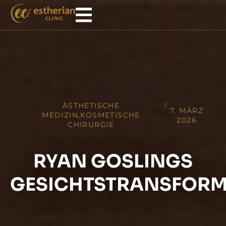
ÄSTHETISCHE
/
7. MÄRZ
MEDIZIN
,
KOSMETISCHE
2026
CHIRURGIE
RYAN GOSLINGS
GESICHTSTRANSFOR