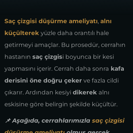
Saç çizgisi düşürme ameliyatı
,
alnı
küçülterek
yüzle daha orantılı hale
getirmeyi amaçlar. Bu prosedür, cerrahın
hastanın
saç çizgis
i boyunca bir kesi
yapmasını içerir. Cerrah daha sonra
kafa
derisini öne doğru çeker
ve fazla cildi
çıkarır. Ardından kesiyi
dikerek
alnı
eskisine göre belirgin şekilde küçültür.
📌 Aşağıda, cerrahlarımızla
saç çizgisi
düşürme ameliyatı
olmuş gerçek