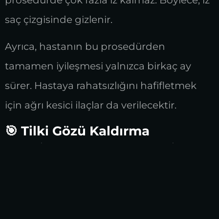
saç çizgisinde gizlenir.
Ayrıca, hastanın bu prosedürden
tamamen iyileşmesi yalnızca birkaç ay
sürer. Hastaya rahatsızlığını hafifletmek
için ağrı kesici ilaçlar da verilecektir.
🎯 Tilki Gözü Kaldırma
Ameliyatı ve Blefaroplasti
Kombinasyonu
🔴 Eğer hastanın üst göz kapağında
fazla deri varsa, cerrah tilki gözü