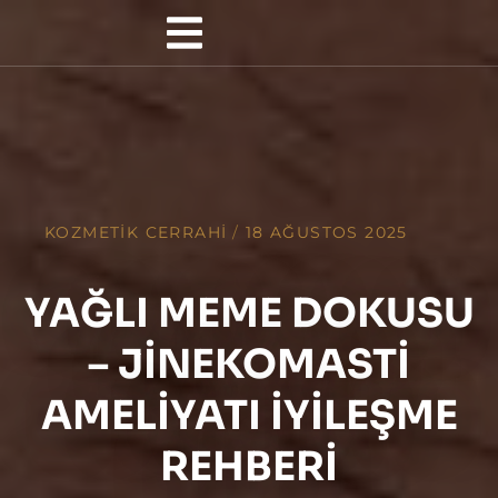
KOZMETIK CERRAHI
/
18 AĞUSTOS 2025
YAĞLI MEME DOKUSU
– JINEKOMASTI
AMELIYATI İYILEŞME
REHBERI