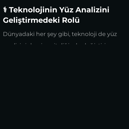
⚕️ Teknolojinin Yüz Analizini
Geliştirmedeki Rolü
Dünyadaki her şey gibi, teknoloji de yüz
analizini devrim niteliğinde değiştiriyor.
Özellikle
Yapay Zeka,
plastik cerrahide
daha fazla hassasiyet ve doğruluk
sağlayarak hasta memnuniyetini
artırıyor.
Teknolojinin yüz analizine nasıl katkı
sağladığına daha yakından bakalım: