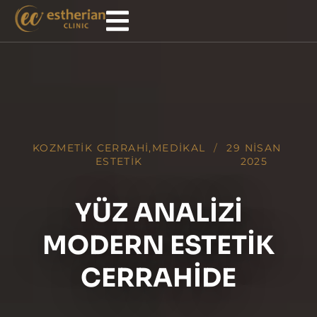
KOZMETIK CERRAHI
,
MEDIKAL
/
29 NISAN
ESTETIK
2025
YÜZ ANALIZI
MODERN ESTETIK
CERRAHIDE