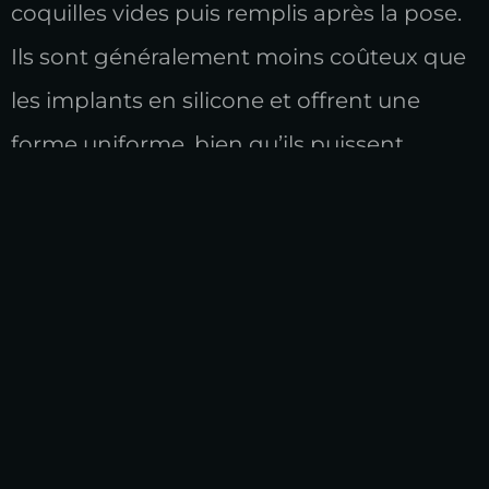
coquilles vides puis remplis après la pose.
Ils sont généralement moins coûteux que
les implants en silicone et offrent une
forme uniforme, bien qu’ils puissent
sembler moins naturels au toucher.
Formes des implants mammaires
Le choix de la forme des implants joue un
rôle essentiel dans le résultat esthétique
final. Deux formes principales sont
disponibles : (
Araco et al., 2014
).