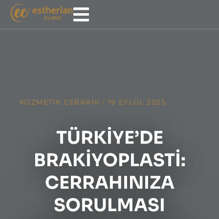
KOZMETIK CERRAHI
/
19 EYLÜL 2025
TÜRKIYE’DE
BRAKIYOPLASTI:
CERRAHINIZA
SORULMASI