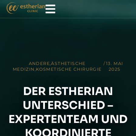
ANDERE
,
ÄSTHETISCHE
/
13. MAI
MEDIZIN
,
KOSMETISCHE CHIRURGIE
2025
DER ESTHERIAN
UNTERSCHIED –
EXPERTENTEAM UND
KOORDINIERTE