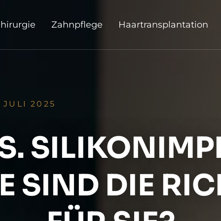
hirurgie
Zahnpflege
Haartransplantation
. JULI 2025
S. SILIKONIM
 SIND DIE RI