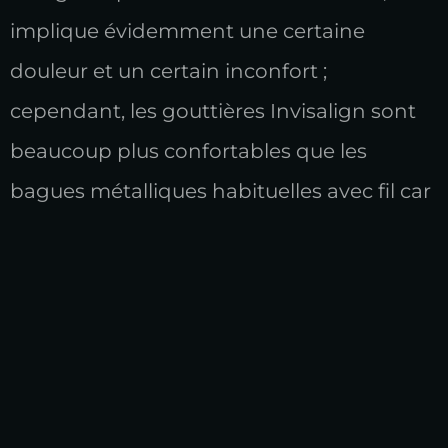
implique évidemment une certaine
douleur et un certain inconfort ;
cependant, les gouttières Invisalign sont
beaucoup plus confortables que les
bagues métalliques habituelles avec fil car
elles sont en plastique et n’ont pas de
coins pointus. Avec Invisalign, il n’y a
aucune chance d’avoir des irritations ou
des coupures à l’intérieur de la bouche et
des joues.
🍎 Manger avec Invisalign vs.