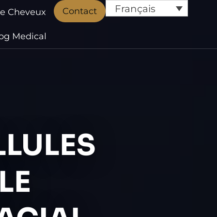
Français
Contact
de Cheveux
og Medical
LLULES
LE