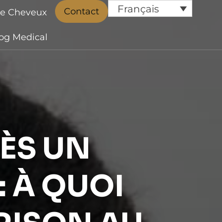
Français
Contact
de Cheveux
og Medical
ÈS UN
 À QUOI