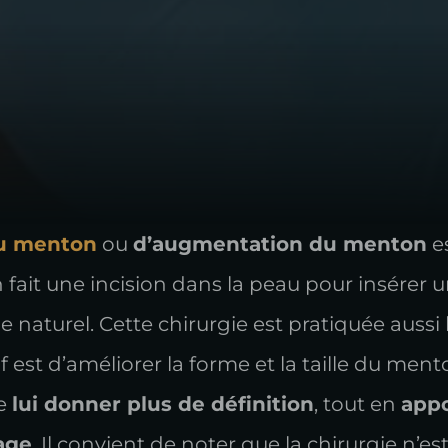
au menton
ou
d’augmentation du menton
es
en fait une incision dans la peau pour insére
 naturel. Cette chirurgie est pratiquée aussi
f est d’améliorer la forme et la taille du ment
de
lui donner plus de définition
, tout en
appo
sage
. Il convient de noter que la chirurgie n’es