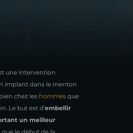
t une intervention
r un implant dans le menton
 bien chez les
hommes
que
on. Le but est d’
embellir
rtant un meilleur
t que le début de la