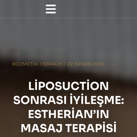
KOZMETIK CERRAHI
/
22 NISAN 2025
LIPOSUCTION
SONRASI İYILEŞME:
ESTHERIAN’IN
MASAJ TERAPISI