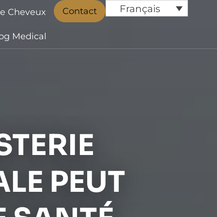
Français
Contact
de Cheveux
og Medical
STERIE
ALE PEUT