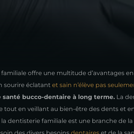
t familiale offre une multitude d’avantages en
n sourire éclatant
et sain n’élève pas seulem
 santé bucco-dentaire à long terme.
La den
e tout en veillant au bien-être des dents et e
 la dentisterie familiale est une branche de la
 soin des divers besoins
dentaires
et de la sa