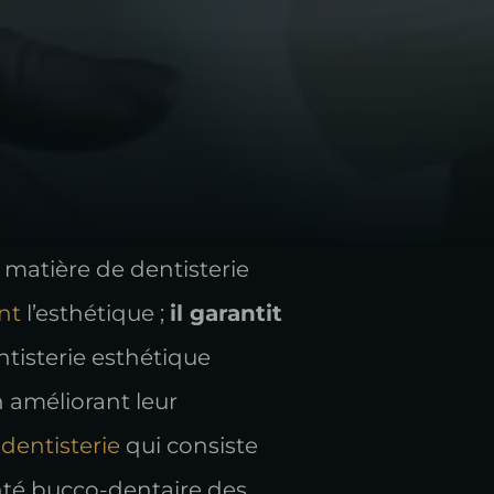
 matière de dentisterie
ent
l’esthétique ;
il garantit
tisterie esthétique
n améliorant leur
dentisterie
qui consiste
nté bucco-dentaire des