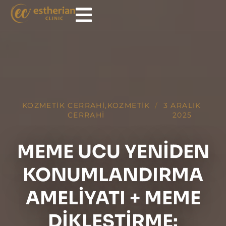
KOZMETIK CERRAHI
,
KOZMETIK
/
3 ARALIK
CERRAHI
2025
MEME UCU YENIDEN
KONUMLANDIRMA
AMELIYATI + MEME
DIKLEŞTIRME: