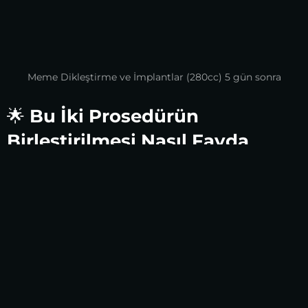
Meme Dikleştirme ve İmplantlar (280cc) 5 gün sonra
🌟
Bu İki Prosedürün
Birleştirilmesi Nasıl Fayda
Sağlar?
Başlangıç olarak, bu iki prosedürün
birleştirilmesi sarkık memeler için en iyi
kombinasyonu oluşturur çünkü birden
fazla sorunu ele alarak memede kapsamlı